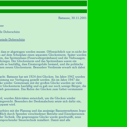
Battaune, 30.11.2001
une
de Doberschütz
meinde Doberschütz
dass er abgetragen werden musste. Offensichtlich war es nicht der
n auf dem Schulplatz einen separaten Glockenturm. Später wurden
m, das Spritzenhaus (Feuerwehrgerätehaus) und die Viehwaagen.
ltkrieges. Der Glockenturm und das Spritzenhaus waren ein
so baufällig, dass Einsturzgefahr bestand, und die politische
nen neuen Glockenturm. Besondere Verdienste erwarb sich dabei
ht. Battaune hat seit 1924 drei Glocken. Im Jahre 1942 wurden
 Rüstung zur Verfügung gestellt werden. Als im Jahre 1947 die
cke wieder. Gemeinsam mit der großen Glocke wurden sie viele
er Glockenturm baufällig und es gab nur noch wenige Bürger, die
Betrieb genommen. Das Rufen der Glocken zum Gebet verstummte
eil, wurden Aktivitäten entwickelt, um die Glocken wieder
ngereicht. Besonders der Denkmalschutz setzte sich dafür ein,
epasst wird.
kturbüro mit der Planung und das ansässige Bauunternehmen Jespo
eßlich durch Spenden verschiedener Betriebe und Einzelpersonen
d der Technik. Die gesprungene Glocke wurde geschweißt, neue
sprechender Steuertechnik installiert. Damit sind alle