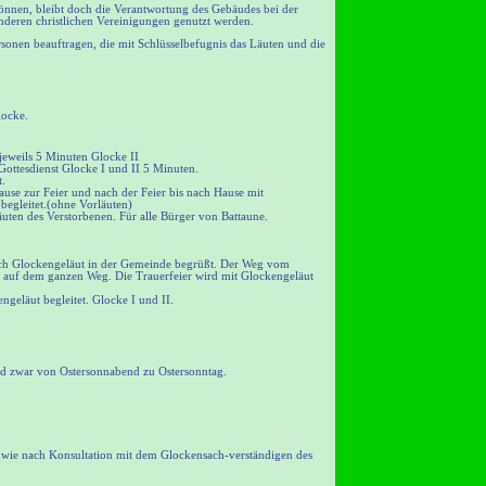
önnen, bleibt doch die Verantwortung des Gebäudes bei der
nderen christlichen Vereinigungen genutzt werden.
sonen beauftragen, die mit Schlüsselbefugnis das Läuten und die
locke.
jeweils 5 Minuten Glocke II
Gottesdienst Glocke I und II 5 Minuten.
t.
se zur Feier und nach der Feier bis nach Hause mit
 begleitet.(ohne Vorläuten)
uten des Verstorbenen. Für alle Bürger von Battaune.
rch Glockengeläut in der Gemeinde begrüßt. Der Weg vom
II auf dem ganzen Weg. Die Trauerfeier wird mit Glockengeläut
ngeläut begleitet. Glocke I und II.
und zwar von Ostersonnabend zu Ostersonntag.
sowie nach Konsultation mit dem Glockensach-verständigen des