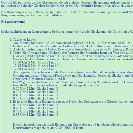
Obwohl die politische als die Kirchgemeinde mit gleichen Rechten die gesamte Anlage nutzen k
politischen und die der Glocken bei der Kirch-gemeinde. Natürlich kann die Anlage auch von a
Die Bedienungselemente (Schalter) befinden sich in der Kirche und die Kirchgemeinde wird Per
Programmierung der Automatik durchführen.
B. Läuteordnung
In der nachfolgenden Läuteordnung bedeutet immer die I große Glocke und die II die kleine G
Tägliches Läuten
Von Montag bis einschließlich Sonnabend täglich 8.00 Uhr, 12.00 Uhr und 18.00 Uhr 
Gottesdienst. Eine halbe Stunde vor Gottesdienst Glocke II 5 Minu-ten, 5 Minuten vor 
Andacht, Besinnung und Gebet. Es wird wie Gottesdienst, aber ohne Vorläuten, geläute
Taufe, Konfirmation und Hochzeit. Auf Wunsch der Feiernden kann der Weg von zu Hau
Glockengeläut begleitet werden. Glocke I und II. Die Feier selbst wird wie Gottesdienst
Sterbefälle. Auf Wunsch erfolgt am Tage nach Bekanntwerden des Todesfalles das Auslä
17.00 Uhr 5 Min. Glocke I und II
17.15 Uhr 5 Min. Glocke I und II
17.00 Uhr 5 Min. Glocke I und II
Am Tage der Trauerfeier wird derVerstorbene (wenn er außerhalb aufgebahrt war) du
Ortseingang bis zur Feierhalle/Kirche wird mit Glockengeläut begleitet. Glocke I und 
eingeleitet. 5 Minuten Glocke I und II.
Der Weg des Verstorbenen von der Feierhalle / Kirche bis zu Ruhestätte wird mit Glocke
Neujahrsläuten. Das neue Jahr wird mit Glockengeläut begrüßt.
0.00 Uhr 5 Min. Glocke I und II
0.20 Uhr 5 Min. Glocke I und II
0.40 Uhr 5 Min. Glocke I und II
0.55 Uhr 5 Min. Glocke I und II
Es ist alter Brauch in Battaune, dass zum Holen des Osterwassers die Glocken läuten, 
0.00 Uhr 5 Min. Glocke I und II
0.20 Uhr 5 Min. Glocke I und II
0.40 Uhr 5 Min. Glocke I und II
0.55 Uhr 5 Min. Glocke I und II
Diese Läuteordnung tritt nach Beratung im Ortschaftsrat und im Gemeindekirchenrat 
Konsistoriums Magdeburg am 01.04.2002 in Kraft.