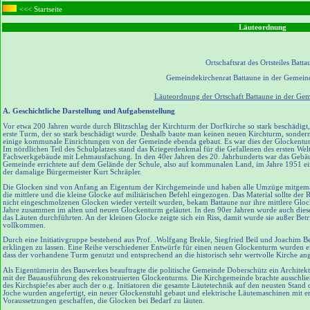
<<< Startseite
Läuteordnung
Ortschaftsrat des Ortsteiles Batta
Gemeindekirchenrat Battaune in der Gemein
Läuteordnung der Ortschaft Battaune in der Ge
A. Geschichtliche Darstellung und Aufgabenstellung
Vor etwa 200 Jahren wurde durch Blitzschlag der Kirchturm der Dorfkirche so stark beschädigt, 
erste Turm, der so stark beschädigt wurde. Deshalb baute man keinen neuen Kirchturm, sonder
einige kommunale Einrichtungen von der Gemeinde ebenda gebaut. Es war dies der Glockentur
Im nördlichen Teil des Schulplatzes stand das Kriegerdenkmal für die Gefallenen des ersten We
Fachwerkgebäude mit Lehmausfachung. In den 40er Jahren des 20. Jahrhunderts war das Gebäude 
Gemeinde errichtete auf dem Gelände der Schule, also auf kommunalen Land, im Jahre 1951 ei
der damalige Bürgermeister Kurt Schräpler.
Die Glocken sind von Anfang an Eigentum der Kirchgemeinde und haben alle Umzüge mitgemac
die mittlere und die kleine Glocke auf militärischen Befehl eingezogen. Das Material sollte der
nicht eingeschmolzenen Glocken wieder verteilt wurden, bekam Battaune nur ihre mittlere Glo
Jahre zusammen im alten und neuen Glockenturm geläutet. In den 90er Jahren wurde auch dies
das Läuten durchführten. An der kleinen Glocke zeigte sich ein Riss, damit wurde sie außer 
vollkommen.
Durch eine Initiativgruppe bestehend aus Prof. .Wolfgang Brekle, Siegfried Beil und Joachim B
erklingen zu lassen. Eine Reihe verschiedener Entwürfe für einen neuen Glockenturm wurden ei
dass der vorhandene Turm genutzt und entsprechend an die historisch sehr wertvolle Kirche ang
Als Eigentümerin des Bauwerkes beauftragte die politische Gemeinde Doberschütz ein Archite
mit der Bauausführung des rekonstruierten Glockenturms. Die Kirchgemeinde brachte ausschli
des Kirchspie!es aber auch der o.g. Initiatoren die gesamte Läutetechnik auf den neusten Stan
Joche wurden angefertigt, ein neuer Glockenstuhl gebaut und elektrische Läutemaschinen mit ent
Voraussetzungen geschaffen, die Glocken bei Bedarf zu läuten.